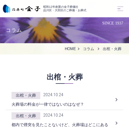
昭和12年創業の金子葬儀社
品川区・大田区のご葬儀・お葬式
SINCE 1937
コラム
HOME
コラム
出棺・火葬
出棺・火葬
2024.10.24
出棺・火葬
火葬場の料金が一律ではないのはなぜ？
2024.10.24
出棺・火葬
都内で煙突を見たことないけど、火葬場はどこにある