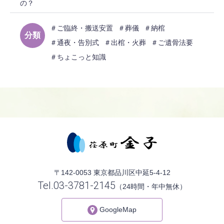
の？
＃ご臨終・搬送安置
＃葬儀
＃納棺
分類
＃通夜・告別式
＃出棺・火葬
＃ご遺骨法要
＃ちょこっと知識
〒142-0053 東京都品川区中延5-4-12
Tel.03-3781-2145
（24時間・年中無休）
GoogleMap